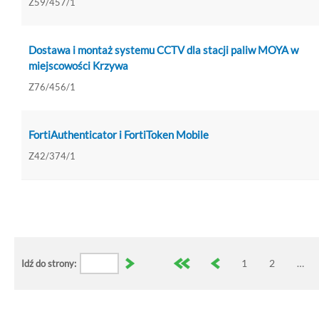
Z59/457/1
Dostawa i montaż systemu CCTV dla stacji paliw MOYA w
miejscowości Krzywa
Z76/456/1
FortiAuthenticator i FortiToken Mobile
Z42/374/1
1
2
…
Idź do strony: