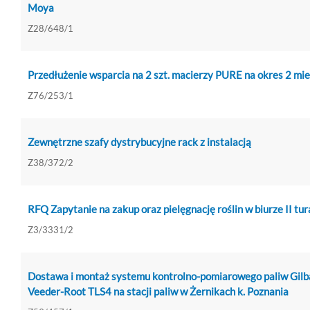
Moya
Z28/648/1
Przedłużenie wsparcia na 2 szt. macierzy PURE na okres 2 mie
Z76/253/1
Zewnętrzne szafy dystrybucyjne rack z instalacją
Z38/372/2
RFQ Zapytanie na zakup oraz pielęgnację roślin w biurze II tur
Z3/3331/2
Dostawa i montaż systemu kontrolno-pomiarowego paliw Gilb
Veeder-Root TLS4 na stacji paliw w Żernikach k. Poznania