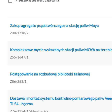
Przeszukaj też treść zapytania
Zakup agregatu prądotwórczego na stację paliw Moya
Z30/1718/2
Kompleksowe mycie wskazanych stacji paliw MOYA na terenie
Z55/1647/1
Postępowanie na rozbudowę biblioteki taśmowej
Z86/253/1
Dostawa i montaż systemu kontrolno-pomiarowego paliw Vee
TLS4 - Łęczna
Z76/1354/1/aktualizacja2