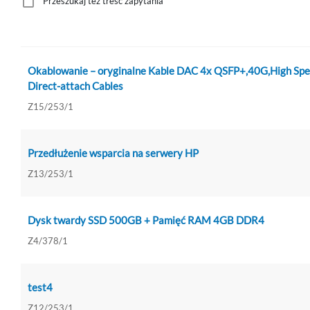
Przeszukaj też treść zapytania
Okablowanie – oryginalne Kable DAC 4x QSFP+,40G,High Sp
Direct-attach Cables
Z15/253/1
Przedłużenie wsparcia na serwery HP
Z13/253/1
Dysk twardy SSD 500GB + Pamięć RAM 4GB DDR4
Z4/378/1
test4
Z12/253/1