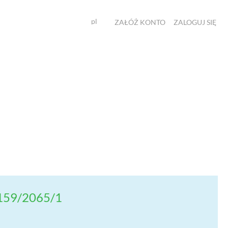
pl
ZAŁÓŻ KONTO
ZALOGUJ SIĘ
159/2065/1