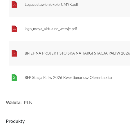
LogazestawieniekolorCMYK.pdf
logo_moya_aktualne_wersje.pdf
BRIEF NA PROJEKT STOISKA NA TARGI STACJA PALIW 2026 
RFP Stacja Paliw 2026 Kwestionariusz Oferenta.xlsx
Waluta:
PLN
Produkty