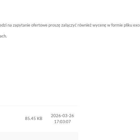
dzi na zapytanie ofertowe proszę załączyć również wycenę w formie pliku exce
ach.
2026-03-26
85.45 KB
17:03:07