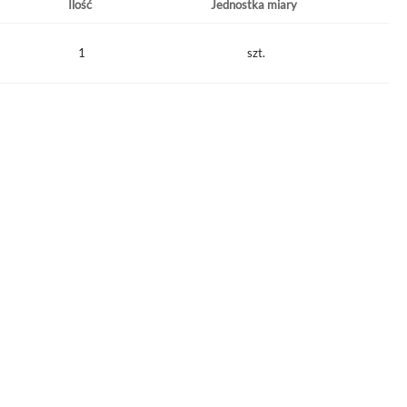
Ilość
Jednostka miary
1
szt.